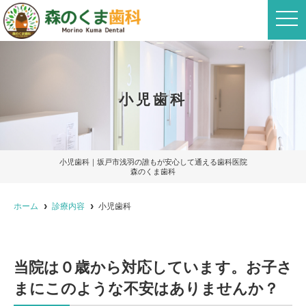
t
o
g
g
l
e
n
a
小児歯科
v
i
g
a
t
i
o
小児歯科｜坂戸市浅羽の誰もが安心して通える歯科医院
n
森のくま歯科
ホーム
診療内容
小児歯科
当院は０歳から対応しています。お子さ
まにこのような不安はありませんか？