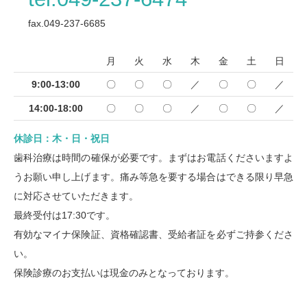
fax.049-237-6685
月
火
水
木
金
土
日
9:00-13:00
〇
〇
〇
／
〇
〇
／
14:00-18:00
〇
〇
〇
／
〇
〇
／
休診日：木・日・祝日
歯科治療は時間の確保が必要です。まずはお電話くださいますよ
うお願い申し上げます。痛み等急を要する場合はできる限り早急
に対応させていただきます。
最終受付は17:30です。
有効なマイナ保険証、資格確認書、受給者証を必ずご持参くださ
い。
保険診療のお支払いは現金のみとなっております。