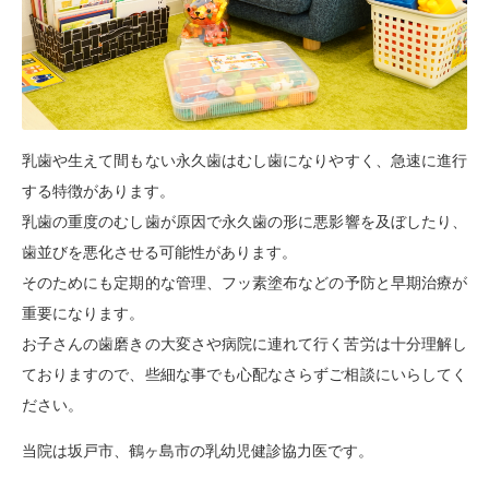
乳歯や生えて間もない永久歯はむし歯になりやすく、急速に進行
する特
徴があります。
乳歯の重度のむし歯が原因で永久歯の形に悪影響を及ぼしたり、
歯並びを悪化
させる可能性があります。
そのためにも定期的な管理、フッ素塗布などの予防と早期治療が
重要になります
。
お子さんの歯磨きの大変さや病院に連れ
て行く苦労は十分理解し
ておりますので、些細な事でも
心配なさらずご相談にいらしてく
ださい。
当院は坂戸市、鶴ヶ島市の乳幼児健診協力医です。